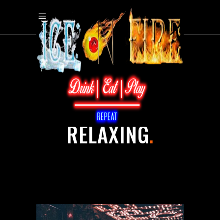
What Happens
Here
RELAXING
.