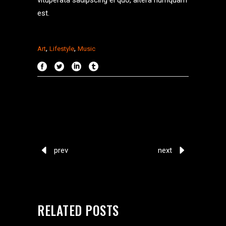
vituperata sadipscing ei quo, altera numquam
est.
,
,
Art
Lifestyle
Music
prev
next
RELATED POSTS